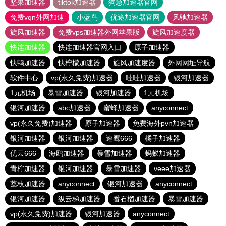
坚果加速器
tiktok加速器
狗急加速器官网
免费vqn外网加速
小蓝鸟
优途加速器官网
风驰加速器
旋风加速器
免费vps加速器外网苹果版
旋风加速度器
快连加速器
快连加速器官网入口
原子加速器
快鸭加速器
快柠檬加速器
旋风加速度器
外网网址导航
软件中心
vp(永久免费)加速器
哇哇加速器
银河加速器
1元机场
暴雪加速器
银河加速器
1元机场
银河加速器
abc加速器
蜜蜂加速器
anyconnect
vp(永久免费)加速器
原子加速器
免费海外pvn加速器
银河加速器
银河加速器
速鹰666
橘子加速器
优云666
海鸥加速器
暴雪加速器
蚂蚁加速器
青柠加速器
银河加速器
暴雪加速器
veee加速器
荔枝加速器
anyconnect
银河加速器
anyconnect
银河加速器
纵云梯加速器
番石榴加速器
暴雪加速器
vp(永久免费)加速器
银河加速器
anyconnect