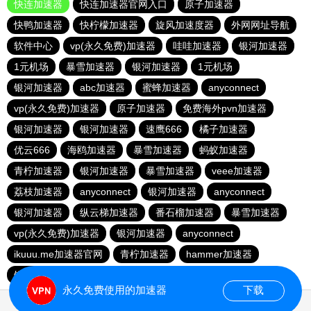
快连加速器
快连加速器官网入口
原子加速器
快鸭加速器
快柠檬加速器
旋风加速度器
外网网址导航
软件中心
vp(永久免费)加速器
哇哇加速器
银河加速器
1元机场
暴雪加速器
银河加速器
1元机场
银河加速器
abc加速器
蜜蜂加速器
anyconnect
vp(永久免费)加速器
原子加速器
免费海外pvn加速器
银河加速器
银河加速器
速鹰666
橘子加速器
优云666
海鸥加速器
暴雪加速器
蚂蚁加速器
青柠加速器
银河加速器
暴雪加速器
veee加速器
荔枝加速器
anyconnect
银河加速器
anyconnect
银河加速器
纵云梯加速器
番石榴加速器
暴雪加速器
vp(永久免费)加速器
银河加速器
anyconnect
ikuuu.me加速器官网
青柠加速器
hammer加速器
银河加速器
永久免费使用的加速器
下载