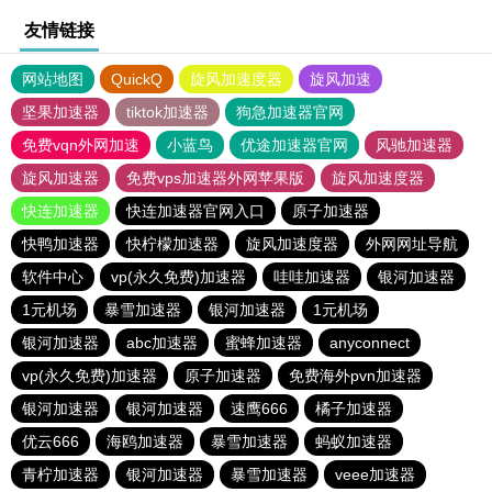
友情链接
网站地图
QuickQ
旋风加速度器
旋风加速
坚果加速器
tiktok加速器
狗急加速器官网
免费vqn外网加速
小蓝鸟
优途加速器官网
风驰加速器
旋风加速器
免费vps加速器外网苹果版
旋风加速度器
快连加速器
快连加速器官网入口
原子加速器
快鸭加速器
快柠檬加速器
旋风加速度器
外网网址导航
软件中心
vp(永久免费)加速器
哇哇加速器
银河加速器
1元机场
暴雪加速器
银河加速器
1元机场
银河加速器
abc加速器
蜜蜂加速器
anyconnect
vp(永久免费)加速器
原子加速器
免费海外pvn加速器
银河加速器
银河加速器
速鹰666
橘子加速器
优云666
海鸥加速器
暴雪加速器
蚂蚁加速器
青柠加速器
银河加速器
暴雪加速器
veee加速器