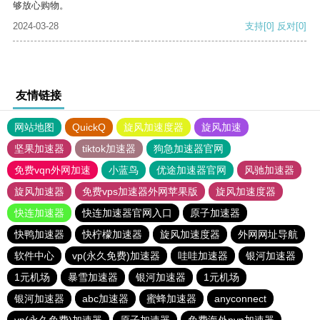
够放心购物。
2024-03-28
支持
[0]
反对
[0]
友情链接
网站地图
QuickQ
旋风加速度器
旋风加速
坚果加速器
tiktok加速器
狗急加速器官网
免费vqn外网加速
小蓝鸟
优途加速器官网
风驰加速器
旋风加速器
免费vps加速器外网苹果版
旋风加速度器
快连加速器
快连加速器官网入口
原子加速器
快鸭加速器
快柠檬加速器
旋风加速度器
外网网址导航
软件中心
vp(永久免费)加速器
哇哇加速器
银河加速器
1元机场
暴雪加速器
银河加速器
1元机场
银河加速器
abc加速器
蜜蜂加速器
anyconnect