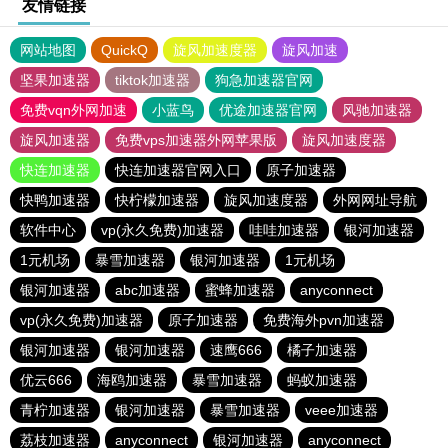
友情链接
网站地图
QuickQ
旋风加速度器
旋风加速
坚果加速器
tiktok加速器
狗急加速器官网
免费vqn外网加速
小蓝鸟
优途加速器官网
风驰加速器
旋风加速器
免费vps加速器外网苹果版
旋风加速度器
快连加速器
快连加速器官网入口
原子加速器
快鸭加速器
快柠檬加速器
旋风加速度器
外网网址导航
软件中心
vp(永久免费)加速器
哇哇加速器
银河加速器
1元机场
暴雪加速器
银河加速器
1元机场
银河加速器
abc加速器
蜜蜂加速器
anyconnect
vp(永久免费)加速器
原子加速器
免费海外pvn加速器
银河加速器
银河加速器
速鹰666
橘子加速器
优云666
海鸥加速器
暴雪加速器
蚂蚁加速器
青柠加速器
银河加速器
暴雪加速器
veee加速器
荔枝加速器
anyconnect
银河加速器
anyconnect