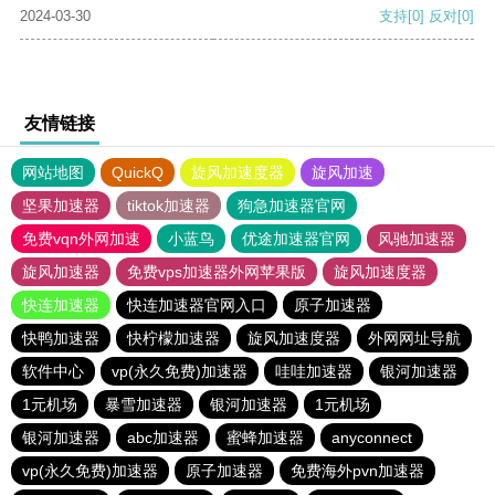
2024-03-30
支持
[0]
反对
[0]
友情链接
网站地图
QuickQ
旋风加速度器
旋风加速
坚果加速器
tiktok加速器
狗急加速器官网
免费vqn外网加速
小蓝鸟
优途加速器官网
风驰加速器
旋风加速器
免费vps加速器外网苹果版
旋风加速度器
快连加速器
快连加速器官网入口
原子加速器
快鸭加速器
快柠檬加速器
旋风加速度器
外网网址导航
软件中心
vp(永久免费)加速器
哇哇加速器
银河加速器
1元机场
暴雪加速器
银河加速器
1元机场
银河加速器
abc加速器
蜜蜂加速器
anyconnect
vp(永久免费)加速器
原子加速器
免费海外pvn加速器