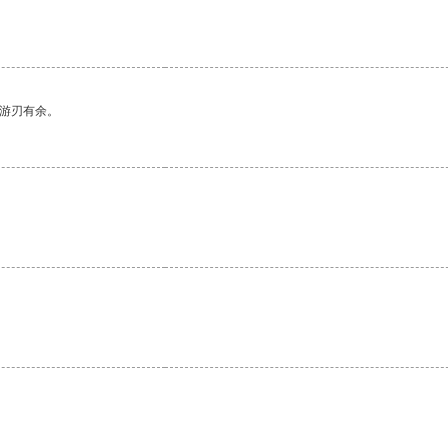
中游刃有余。
。