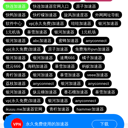
快连加速器
快连加速器官网入口
原子加速器
快鸭加速器
快柠檬加速器
旋风加速度器
外网网址导航
软件中心
vp(永久免费)加速器
哇哇加速器
银河加速器
1元机场
暴雪加速器
银河加速器
1元机场
银河加速器
abc加速器
蜜蜂加速器
anyconnect
vp(永久免费)加速器
原子加速器
免费海外pvn加速器
银河加速器
银河加速器
速鹰666
橘子加速器
优云666
海鸥加速器
暴雪加速器
蚂蚁加速器
青柠加速器
银河加速器
暴雪加速器
veee加速器
荔枝加速器
anyconnect
银河加速器
anyconnect
银河加速器
纵云梯加速器
番石榴加速器
暴雪加速器
vp(永久免费)加速器
银河加速器
anyconnect
ikuuu.me加速器官网
青柠加速器
hammer加速器
银河加速器
永久免费使用的加速器
下载