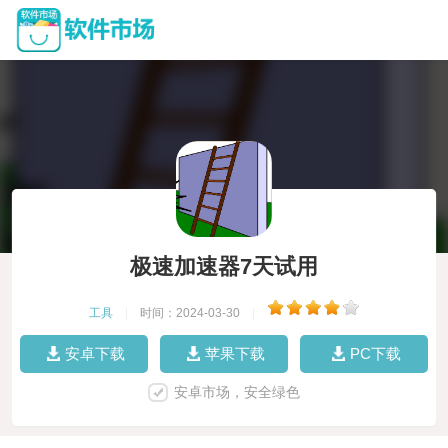
极速加速器7天试用
工具
|
时间：2024-03-30
|
安卓下载
苹果下载
PC下载
安卓市场，安全绿色