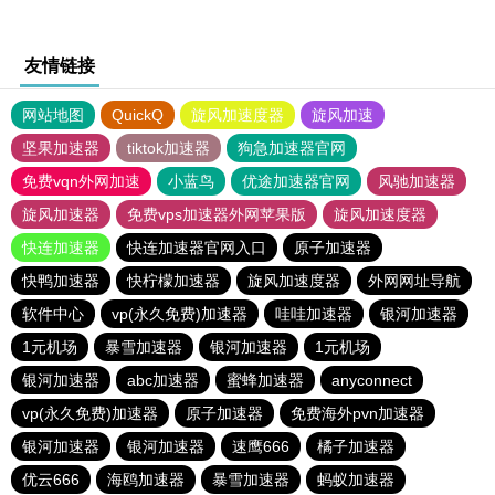
友情链接
网站地图
QuickQ
旋风加速度器
旋风加速
坚果加速器
tiktok加速器
狗急加速器官网
免费vqn外网加速
小蓝鸟
优途加速器官网
风驰加速器
旋风加速器
免费vps加速器外网苹果版
旋风加速度器
快连加速器
快连加速器官网入口
原子加速器
快鸭加速器
快柠檬加速器
旋风加速度器
外网网址导航
软件中心
vp(永久免费)加速器
哇哇加速器
银河加速器
1元机场
暴雪加速器
银河加速器
1元机场
银河加速器
abc加速器
蜜蜂加速器
anyconnect
vp(永久免费)加速器
原子加速器
免费海外pvn加速器
银河加速器
银河加速器
速鹰666
橘子加速器
优云666
海鸥加速器
暴雪加速器
蚂蚁加速器