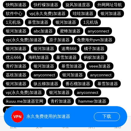
快鸭加速器
快柠檬加速器
旋风加速度器
外网网址导航
软件中心
vp(永久免费)加速器
哇哇加速器
银河加速器
1元机场
暴雪加速器
银河加速器
1元机场
银河加速器
abc加速器
蜜蜂加速器
anyconnect
vp(永久免费)加速器
原子加速器
免费海外pvn加速器
银河加速器
银河加速器
速鹰666
橘子加速器
优云666
海鸥加速器
暴雪加速器
蚂蚁加速器
青柠加速器
银河加速器
暴雪加速器
veee加速器
荔枝加速器
anyconnect
银河加速器
anyconnect
银河加速器
纵云梯加速器
番石榴加速器
暴雪加速器
vp(永久免费)加速器
银河加速器
anyconnect
ikuuu.me加速器官网
青柠加速器
hammer加速器
银河加速器
永久免费使用的加速器
下载
0.047228s
首页
安卓
苹果
排行
推荐