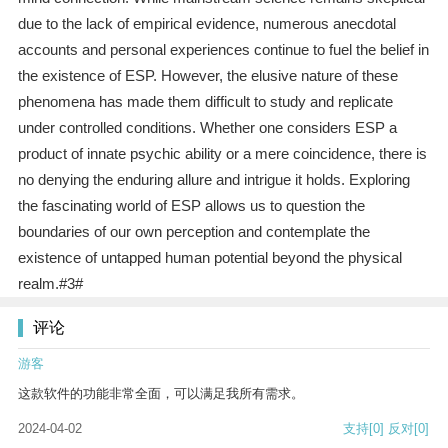
due to the lack of empirical evidence, numerous anecdotal
accounts and personal experiences continue to fuel the belief in
the existence of ESP. However, the elusive nature of these
phenomena has made them difficult to study and replicate
under controlled conditions. Whether one considers ESP a
product of innate psychic ability or a mere coincidence, there is
no denying the enduring allure and intrigue it holds. Exploring
the fascinating world of ESP allows us to question the
boundaries of our own perception and contemplate the
existence of untapped human potential beyond the physical
realm.#3#
评论
游客
这款软件的功能非常全面，可以满足我所有需求。
2024-04-02
支持
[0]
反对
[0]