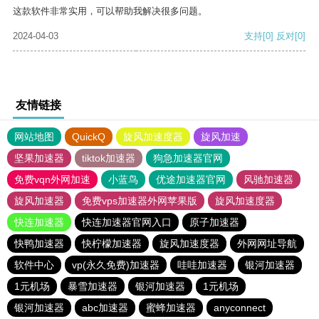
这款软件非常实用，可以帮助我解决很多问题。
2024-04-03
支持
[0]
反对
[0]
友情链接
网站地图
QuickQ
旋风加速度器
旋风加速
坚果加速器
tiktok加速器
狗急加速器官网
免费vqn外网加速
小蓝鸟
优途加速器官网
风驰加速器
旋风加速器
免费vps加速器外网苹果版
旋风加速度器
快连加速器
快连加速器官网入口
原子加速器
快鸭加速器
快柠檬加速器
旋风加速度器
外网网址导航
软件中心
vp(永久免费)加速器
哇哇加速器
银河加速器
1元机场
暴雪加速器
银河加速器
1元机场
银河加速器
abc加速器
蜜蜂加速器
anyconnect