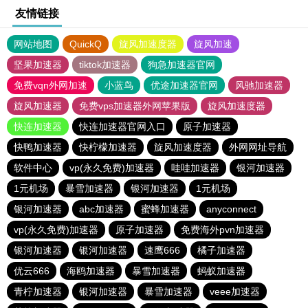
友情链接
网站地图
QuickQ
旋风加速度器
旋风加速
坚果加速器
tiktok加速器
狗急加速器官网
免费vqn外网加速
小蓝鸟
优途加速器官网
风驰加速器
旋风加速器
免费vps加速器外网苹果版
旋风加速度器
快连加速器
快连加速器官网入口
原子加速器
快鸭加速器
快柠檬加速器
旋风加速度器
外网网址导航
软件中心
vp(永久免费)加速器
哇哇加速器
银河加速器
1元机场
暴雪加速器
银河加速器
1元机场
银河加速器
abc加速器
蜜蜂加速器
anyconnect
vp(永久免费)加速器
原子加速器
免费海外pvn加速器
银河加速器
银河加速器
速鹰666
橘子加速器
优云666
海鸥加速器
暴雪加速器
蚂蚁加速器
青柠加速器
银河加速器
暴雪加速器
veee加速器