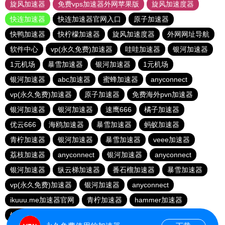
旋风加速器
免费vps加速器外网苹果版
旋风加速度器
快连加速器
快连加速器官网入口
原子加速器
快鸭加速器
快柠檬加速器
旋风加速度器
外网网址导航
软件中心
vp(永久免费)加速器
哇哇加速器
银河加速器
1元机场
暴雪加速器
银河加速器
1元机场
银河加速器
abc加速器
蜜蜂加速器
anyconnect
vp(永久免费)加速器
原子加速器
免费海外pvn加速器
银河加速器
银河加速器
速鹰666
橘子加速器
优云666
海鸥加速器
暴雪加速器
蚂蚁加速器
青柠加速器
银河加速器
暴雪加速器
veee加速器
荔枝加速器
anyconnect
银河加速器
anyconnect
银河加速器
纵云梯加速器
番石榴加速器
暴雪加速器
vp(永久免费)加速器
银河加速器
anyconnect
ikuuu.me加速器官网
青柠加速器
hammer加速器
银河加速器