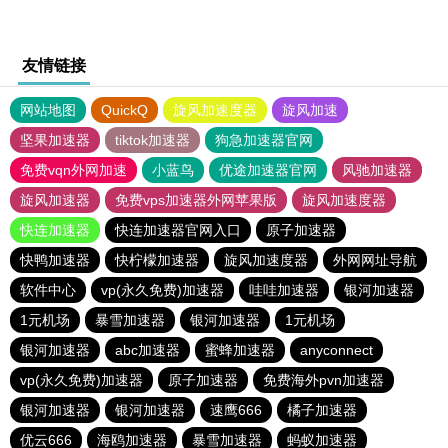
友情链接
网站地图
QuickQ
旋风加速度器
旋风加速
坚果加速器
tiktok加速器
狗急加速器官网
免费vqn外网加速
小蓝鸟
优途加速器官网
风驰加速器
旋风加速器
免费vps加速器外网苹果版
旋风加速度器
快连加速器
快连加速器官网入口
原子加速器
快鸭加速器
快柠檬加速器
旋风加速度器
外网网址导航
软件中心
vp(永久免费)加速器
哇哇加速器
银河加速器
1元机场
暴雪加速器
银河加速器
1元机场
银河加速器
abc加速器
蜜蜂加速器
anyconnect
vp(永久免费)加速器
原子加速器
免费海外pvn加速器
银河加速器
银河加速器
速鹰666
橘子加速器
优云666
海鸥加速器
暴雪加速器
蚂蚁加速器