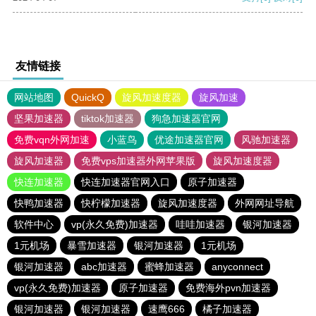
友情链接
网站地图
QuickQ
旋风加速度器
旋风加速
坚果加速器
tiktok加速器
狗急加速器官网
免费vqn外网加速
小蓝鸟
优途加速器官网
风驰加速器
旋风加速器
免费vps加速器外网苹果版
旋风加速度器
快连加速器
快连加速器官网入口
原子加速器
快鸭加速器
快柠檬加速器
旋风加速度器
外网网址导航
软件中心
vp(永久免费)加速器
哇哇加速器
银河加速器
1元机场
暴雪加速器
银河加速器
1元机场
银河加速器
abc加速器
蜜蜂加速器
anyconnect
vp(永久免费)加速器
原子加速器
免费海外pvn加速器
银河加速器
银河加速器
速鹰666
橘子加速器