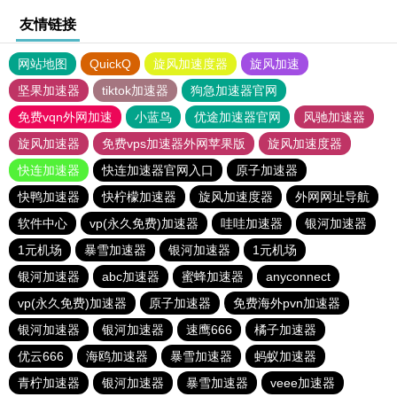
友情链接
网站地图
QuickQ
旋风加速度器
旋风加速
坚果加速器
tiktok加速器
狗急加速器官网
免费vqn外网加速
小蓝鸟
优途加速器官网
风驰加速器
旋风加速器
免费vps加速器外网苹果版
旋风加速度器
快连加速器
快连加速器官网入口
原子加速器
快鸭加速器
快柠檬加速器
旋风加速度器
外网网址导航
软件中心
vp(永久免费)加速器
哇哇加速器
银河加速器
1元机场
暴雪加速器
银河加速器
1元机场
银河加速器
abc加速器
蜜蜂加速器
anyconnect
vp(永久免费)加速器
原子加速器
免费海外pvn加速器
银河加速器
银河加速器
速鹰666
橘子加速器
优云666
海鸥加速器
暴雪加速器
蚂蚁加速器
青柠加速器
银河加速器
暴雪加速器
veee加速器