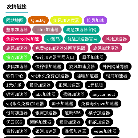
友情链接
网站地图
QuickQ
旋风加速度器
旋风加速
坚果加速器
tiktok加速器
狗急加速器官网
免费vqn外网加速
小蓝鸟
优途加速器官网
风驰加速器
旋风加速器
免费vps加速器外网苹果版
旋风加速度器
快连加速器
快连加速器官网入口
原子加速器
快鸭加速器
快柠檬加速器
旋风加速度器
外网网址导航
软件中心
vp(永久免费)加速器
哇哇加速器
银河加速器
1元机场
暴雪加速器
银河加速器
1元机场
银河加速器
abc加速器
蜜蜂加速器
anyconnect
vp(永久免费)加速器
原子加速器
免费海外pvn加速器
银河加速器
银河加速器
速鹰666
橘子加速器
优云666
海鸥加速器
暴雪加速器
蚂蚁加速器
青柠加速器
银河加速器
暴雪加速器
veee加速器