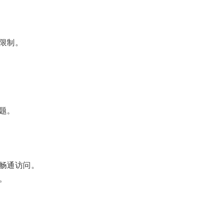
限制。
题。
畅通访问。
。