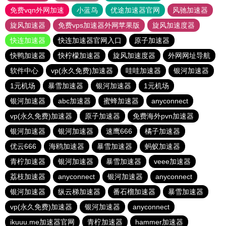
免费vqn外网加速
小蓝鸟
优途加速器官网
风驰加速器
旋风加速器
免费vps加速器外网苹果版
旋风加速度器
快连加速器
快连加速器官网入口
原子加速器
快鸭加速器
快柠檬加速器
旋风加速度器
外网网址导航
软件中心
vp(永久免费)加速器
哇哇加速器
银河加速器
1元机场
暴雪加速器
银河加速器
1元机场
银河加速器
abc加速器
蜜蜂加速器
anyconnect
vp(永久免费)加速器
原子加速器
免费海外pvn加速器
银河加速器
银河加速器
速鹰666
橘子加速器
优云666
海鸥加速器
暴雪加速器
蚂蚁加速器
青柠加速器
银河加速器
暴雪加速器
veee加速器
荔枝加速器
anyconnect
银河加速器
anyconnect
银河加速器
纵云梯加速器
番石榴加速器
暴雪加速器
vp(永久免费)加速器
银河加速器
anyconnect
ikuuu.me加速器官网
青柠加速器
hammer加速器