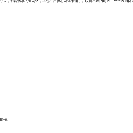
作办公，都能畅享高速网络，再也不用担心网速卡顿了。以前出差的时候，经常因为网
。
悉操作。