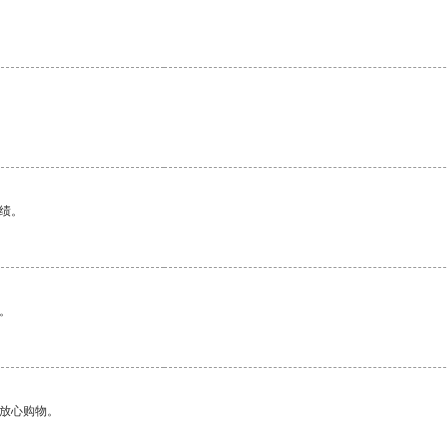
绩。
。
够放心购物。