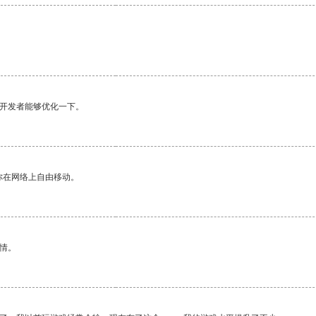
望开发者能够优化一下。
你在网络上自由移动。
情。