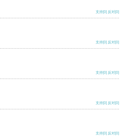
支持
[0]
反对
[0]
支持
[0]
反对
[0]
支持
[0]
反对
[0]
支持
[0]
反对
[0]
支持
[0]
反对
[0]