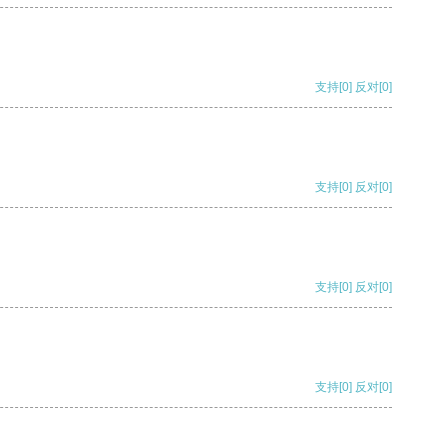
支持
[0]
反对
[0]
支持
[0]
反对
[0]
支持
[0]
反对
[0]
支持
[0]
反对
[0]