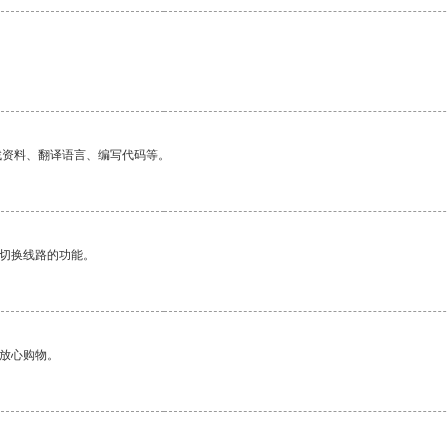
找资料、翻译语言、编写代码等。
动切换线路的功能。
够放心购物。