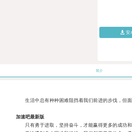
安
简介
生活中总有种种困难阻挡着我们前进的步伐，但面
加速吧最新版
只有勇于进取，坚持奋斗，才能赢得更多的成功和