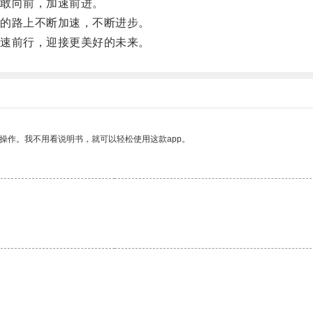
敢向前，加速前进。
的路上不断加速，不断进步。
速前行，迎接更美好的未来。
操作。我不用看说明书，就可以轻松使用这款app。