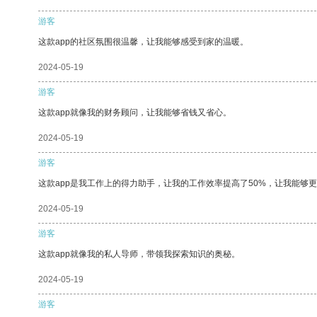
游客
这款app的社区氛围很温馨，让我能够感受到家的温暖。
2024-05-19
游客
这款app就像我的财务顾问，让我能够省钱又省心。
2024-05-19
游客
这款app是我工作上的得力助手，让我的工作效率提高了50%，让我能够
2024-05-19
游客
这款app就像我的私人导师，带领我探索知识的奥秘。
2024-05-19
游客