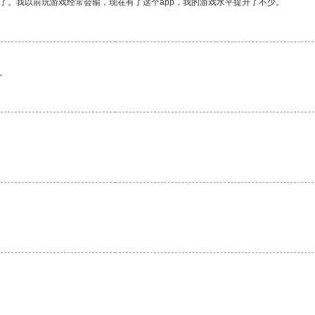
了。我以前玩游戏经常会输，现在有了这个app，我的游戏水平提升了不少。
。