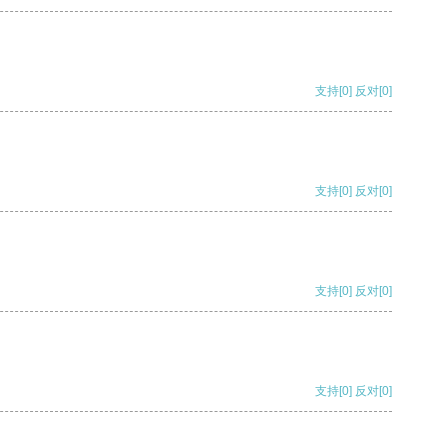
支持
[0]
反对
[0]
支持
[0]
反对
[0]
支持
[0]
反对
[0]
支持
[0]
反对
[0]