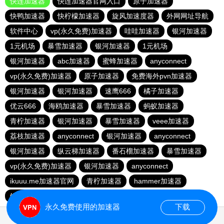
快连加速器
快连加速器官网入口
原子加速器
快鸭加速器
快柠檬加速器
旋风加速度器
外网网址导航
软件中心
vp(永久免费)加速器
哇哇加速器
银河加速器
1元机场
暴雪加速器
银河加速器
1元机场
银河加速器
abc加速器
蜜蜂加速器
anyconnect
vp(永久免费)加速器
原子加速器
免费海外pvn加速器
银河加速器
银河加速器
速鹰666
橘子加速器
优云666
海鸥加速器
暴雪加速器
蚂蚁加速器
青柠加速器
银河加速器
暴雪加速器
veee加速器
荔枝加速器
anyconnect
银河加速器
anyconnect
银河加速器
纵云梯加速器
番石榴加速器
暴雪加速器
vp(永久免费)加速器
银河加速器
anyconnect
ikuuu.me加速器官网
青柠加速器
hammer加速器
银河加速器
永久免费使用的加速器
下载