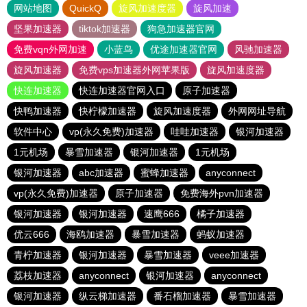
网站地图
QuickQ
旋风加速度器
旋风加速
坚果加速器
tiktok加速器
狗急加速器官网
免费vqn外网加速
小蓝鸟
优途加速器官网
风驰加速器
旋风加速器
免费vps加速器外网苹果版
旋风加速度器
快连加速器
快连加速器官网入口
原子加速器
快鸭加速器
快柠檬加速器
旋风加速度器
外网网址导航
软件中心
vp(永久免费)加速器
哇哇加速器
银河加速器
1元机场
暴雪加速器
银河加速器
1元机场
银河加速器
abc加速器
蜜蜂加速器
anyconnect
vp(永久免费)加速器
原子加速器
免费海外pvn加速器
银河加速器
银河加速器
速鹰666
橘子加速器
优云666
海鸥加速器
暴雪加速器
蚂蚁加速器
青柠加速器
银河加速器
暴雪加速器
veee加速器
荔枝加速器
anyconnect
银河加速器
anyconnect
银河加速器
纵云梯加速器
番石榴加速器
暴雪加速器