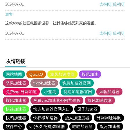
2024-07-01
支持
[0]
反对
[0]
游客
这款app的社区氛围很温馨，让我能够感受到家的温暖。
2024-07-01
支持
[0]
反对
[0]
友情链接
网站地图
QuickQ
旋风加速度器
旋风加速
坚果加速器
tiktok加速器
狗急加速器官网
免费vqn外网加速
小蓝鸟
优途加速器官网
风驰加速器
旋风加速器
免费vps加速器外网苹果版
旋风加速度器
快连加速器
快连加速器官网入口
原子加速器
快鸭加速器
快柠檬加速器
旋风加速度器
外网网址导航
软件中心
vp(永久免费)加速器
哇哇加速器
银河加速器