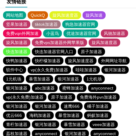
友情链接
网站地图
QuickQ
旋风加速度器
旋风加速
坚果加速器
tiktok加速器
狗急加速器官网
免费vqn外网加速
小蓝鸟
优途加速器官网
风驰加速器
旋风加速器
免费vps加速器外网苹果版
旋风加速度器
快连加速器
快连加速器官网入口
原子加速器
快鸭加速器
快柠檬加速器
旋风加速度器
外网网址导航
软件中心
vp(永久免费)加速器
哇哇加速器
银河加速器
1元机场
暴雪加速器
银河加速器
1元机场
银河加速器
abc加速器
蜜蜂加速器
anyconnect
vp(永久免费)加速器
原子加速器
免费海外pvn加速器
银河加速器
银河加速器
速鹰666
橘子加速器
优云666
海鸥加速器
暴雪加速器
蚂蚁加速器
青柠加速器
银河加速器
暴雪加速器
veee加速器
荔枝加速器
anyconnect
银河加速器
anyconnect