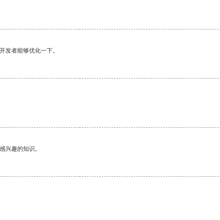
望开发者能够优化一下。
己感兴趣的知识。