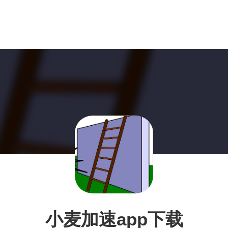
小麦加速app下载