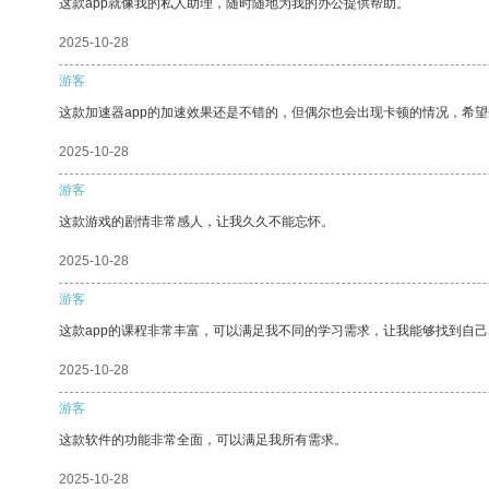
这款app就像我的私人助理，随时随地为我的办公提供帮助。
2025-10-28
游客
这款加速器app的加速效果还是不错的，但偶尔也会出现卡顿的情况，希
2025-10-28
游客
这款游戏的剧情非常感人，让我久久不能忘怀。
2025-10-28
游客
这款app的课程非常丰富，可以满足我不同的学习需求，让我能够找到自
2025-10-28
游客
这款软件的功能非常全面，可以满足我所有需求。
2025-10-28