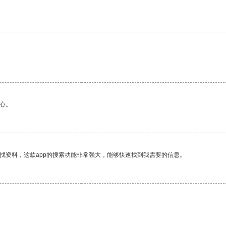
心。
找资料，这款app的搜索功能非常强大，能够快速找到我需要的信息。