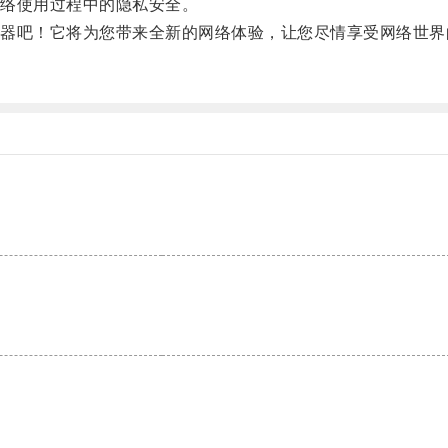
络使用过程中的隐私安全。
吧！它将为您带来全新的网络体验，让您尽情享受网络世界