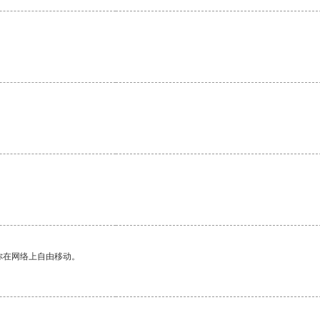
你在网络上自由移动。