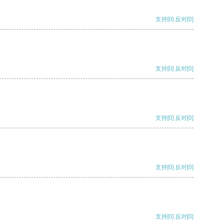
支持
[0]
反对
[0]
支持
[0]
反对
[0]
支持
[0]
反对
[0]
支持
[0]
反对
[0]
支持
[0]
反对
[0]