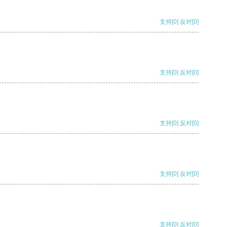
支持
[0]
反对
[0]
支持
[0]
反对
[0]
支持
[0]
反对
[0]
支持
[0]
反对
[0]
支持
[0]
反对
[0]