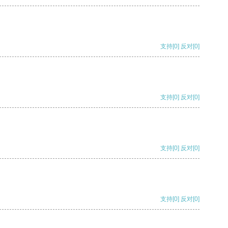
支持
[0]
反对
[0]
支持
[0]
反对
[0]
支持
[0]
反对
[0]
支持
[0]
反对
[0]