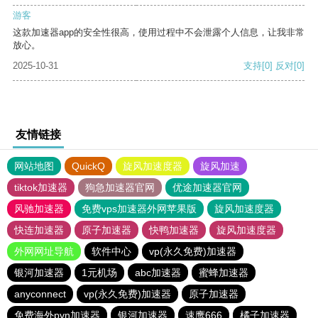
游客
这款加速器app的安全性很高，使用过程中不会泄露个人信息，让我非常
放心。
2025-10-31
支持
[0]
反对
[0]
友情链接
网站地图
QuickQ
旋风加速度器
旋风加速
tiktok加速器
狗急加速器官网
优途加速器官网
风驰加速器
免费vps加速器外网苹果版
旋风加速度器
快连加速器
原子加速器
快鸭加速器
旋风加速度器
外网网址导航
软件中心
vp(永久免费)加速器
银河加速器
1元机场
abc加速器
蜜蜂加速器
anyconnect
vp(永久免费)加速器
原子加速器
免费海外pvn加速器
银河加速器
速鹰666
橘子加速器