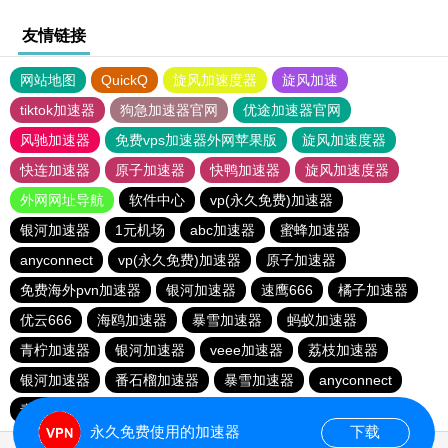
友情链接
网站地图
QuickQ
旋风加速度器
旋风加速
tiktok加速器
狗急加速器官网
优途加速器官网
风驰加速器
免费vps加速器外网苹果版
旋风加速度器
快连加速器
原子加速器
快鸭加速器
旋风加速度器
外网网址导航
软件中心
vp(永久免费)加速器
银河加速器
1元机场
abc加速器
蜜蜂加速器
anyconnect
vp(永久免费)加速器
原子加速器
免费海外pvn加速器
银河加速器
速鹰666
橘子加速器
优云666
海鸥加速器
暴雪加速器
蚂蚁加速器
青柠加速器
银河加速器
veee加速器
荔枝加速器
银河加速器
番石榴加速器
暴雪加速器
anyconnect
青柠加速器
hammer加速器
永久免费使用的加速器
下载