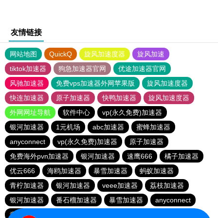
友情链接
网站地图
QuickQ
旋风加速度器
旋风加速
tiktok加速器
狗急加速器官网
优途加速器官网
风驰加速器
免费vps加速器外网苹果版
旋风加速度器
快连加速器
原子加速器
快鸭加速器
旋风加速度器
外网网址导航
软件中心
vp(永久免费)加速器
银河加速器
1元机场
abc加速器
蜜蜂加速器
anyconnect
vp(永久免费)加速器
原子加速器
免费海外pvn加速器
银河加速器
速鹰666
橘子加速器
优云666
海鸥加速器
暴雪加速器
蚂蚁加速器
青柠加速器
银河加速器
veee加速器
荔枝加速器
银河加速器
番石榴加速器
暴雪加速器
anyconnect
青柠加速器
hammer加速器