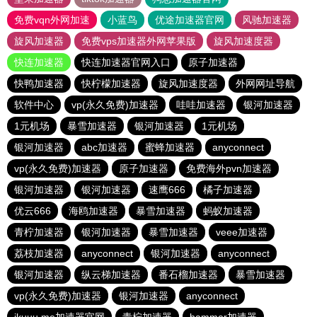
免费vqn外网加速
小蓝鸟
优途加速器官网
风驰加速器
旋风加速器
免费vps加速器外网苹果版
旋风加速度器
快连加速器
快连加速器官网入口
原子加速器
快鸭加速器
快柠檬加速器
旋风加速度器
外网网址导航
软件中心
vp(永久免费)加速器
哇哇加速器
银河加速器
1元机场
暴雪加速器
银河加速器
1元机场
银河加速器
abc加速器
蜜蜂加速器
anyconnect
vp(永久免费)加速器
原子加速器
免费海外pvn加速器
银河加速器
银河加速器
速鹰666
橘子加速器
优云666
海鸥加速器
暴雪加速器
蚂蚁加速器
青柠加速器
银河加速器
暴雪加速器
veee加速器
荔枝加速器
anyconnect
银河加速器
anyconnect
银河加速器
纵云梯加速器
番石榴加速器
暴雪加速器
vp(永久免费)加速器
银河加速器
anyconnect