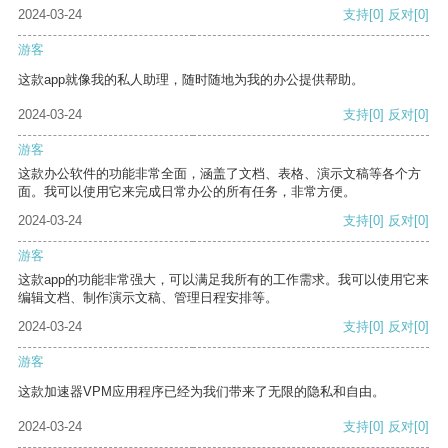
2024-03-24
支持
[0]
反对
[0]
游客
这款app就像我的私人助理，随时随地为我的办公提供帮助。
2024-03-24
支持
[0]
反对
[0]
游客
这款办公软件的功能非常全面，涵盖了文档、表格、演示文稿等各个方
面。我可以使用它来完成日常办公的所有任务，非常方便。
2024-03-24
支持
[0]
反对
[0]
游客
这款app的功能非常强大，可以满足我所有的工作需求。我可以使用它来
编辑文档、制作演示文稿、管理日程安排等。
2024-03-24
支持
[0]
反对
[0]
游客
这款加速器VPM应用程序已经为我们带来了无限的隐私和自由。
2024-03-24
支持
[0]
反对
[0]