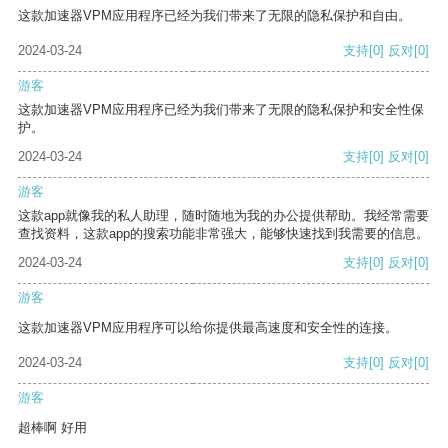
这款加速器VPM应用程序已经为我们带来了无限的隐私保护和自由。
2024-03-24
支持
[0]
反对
[0]
游客
这款加速器VPM应用程序已经为我们带来了无限的隐私保护和安全性保
护。
2024-03-24
支持
[0]
反对
[0]
游客
这款app就像我的私人助理，随时随地为我的办公提供帮助。我经常需要
查找资料，这款app的搜索功能非常强大，能够快速找到我需要的信息。
2024-03-24
支持
[0]
反对
[0]
游客
这款加速器VPM应用程序可以给你提供最高速度和安全性的连接。
2024-03-24
支持
[0]
反对
[0]
游客
超棒啊 好用