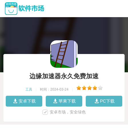
边缘加速器永久免费加速
工具
|
时间：2024-03-24
|
安卓下载
苹果下载
PC下载
安卓市场，安全绿色