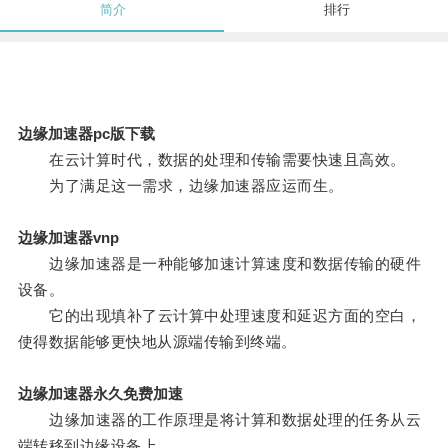
简介
排行
边缘加速器pc版下载
在云计算时代，数据的处理和传输需要快速且高效。
为了满足这一需求，边缘加速器应运而生。
边缘加速器vnp
边缘加速器是一种能够加速计算速度和数据传输的硬件
设备。
它的出现填补了云计算中处理速度和延迟方面的空白，
使得数据能够更快地从源端传输到终端。
边缘加速器永久免费加速
边缘加速器的工作原理是将计算和数据处理的任务从云
端转移到边缘设备上。