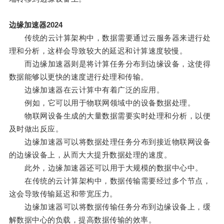
边缘加速器2024
传统的云计算架构中，数据需要通过云服务器来进行处
理和分析，这样会导致较大的延迟和计算速度较慢。
而边缘加速器则是将计算任务分布到边缘设备，这使得
数据能够以更快的速度进行处理和传输。
边缘加速器在云计算中有着广泛的应用。
例如，它可以用于物联网领域中的设备数据处理。
物联网设备生成的大量数据需要实时处理和分析，以便
及时做出反应。
边缘加速器可以将数据处理任务分布到接近物联网设备
的边缘设备上，从而大大提升数据处理的速度。
此外，边缘加速器还可以用于大规模的数据中心中。
在传统的云计算架构中，数据传输需要经过多个节点，
这会导致传输延迟和带宽压力。
边缘加速器可以将数据传输任务分布到边缘设备上，缓
解数据中心的负载，提高数据传输的效率。