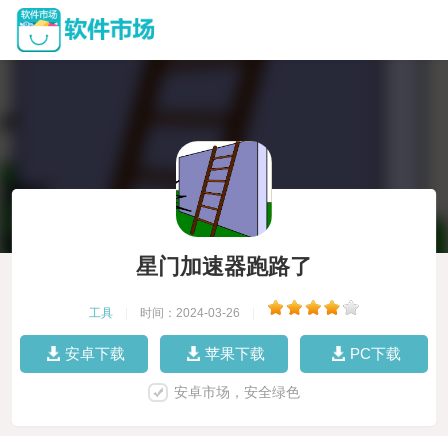
星门加速器跑路了
工具
|
时间：2024-03-26
|
安卓下载
苹果下载
PC下载
安卓市场，安全绿色