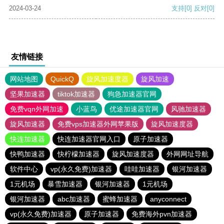
2024-03-24
支持
[0]
反对
[0]
友情链接
网站地图
QuickQ
旋风加速度器
旋风加速
坚果加速器
tiktok加速器
狗急加速器官网
免费vqn外网加速
小蓝鸟
优途加速器官网
风驰加速器
旋风加速器
免费vps加速器外网苹果版
旋风加速度器
快连加速器
快连加速器官网入口
原子加速器
快鸭加速器
快柠檬加速器
旋风加速度器
外网网址导航
软件中心
vp(永久免费)加速器
哇哇加速器
银河加速器
1元机场
暴雪加速器
银河加速器
1元机场
银河加速器
abc加速器
蜜蜂加速器
anyconnect
vp(永久免费)加速器
原子加速器
免费海外pvn加速器