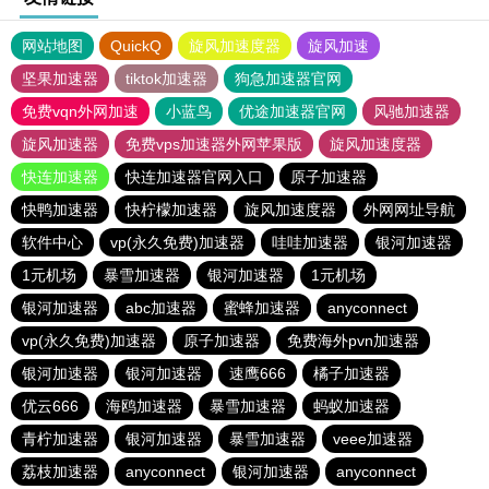
网站地图
QuickQ
旋风加速度器
旋风加速
坚果加速器
tiktok加速器
狗急加速器官网
免费vqn外网加速
小蓝鸟
优途加速器官网
风驰加速器
旋风加速器
免费vps加速器外网苹果版
旋风加速度器
快连加速器
快连加速器官网入口
原子加速器
快鸭加速器
快柠檬加速器
旋风加速度器
外网网址导航
软件中心
vp(永久免费)加速器
哇哇加速器
银河加速器
1元机场
暴雪加速器
银河加速器
1元机场
银河加速器
abc加速器
蜜蜂加速器
anyconnect
vp(永久免费)加速器
原子加速器
免费海外pvn加速器
银河加速器
银河加速器
速鹰666
橘子加速器
优云666
海鸥加速器
暴雪加速器
蚂蚁加速器
青柠加速器
银河加速器
暴雪加速器
veee加速器
荔枝加速器
anyconnect
银河加速器
anyconnect