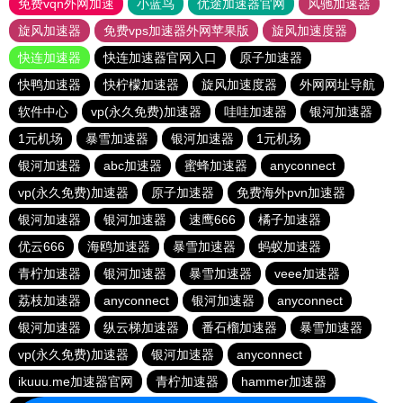
免费vqn外网加速
小蓝鸟
优途加速器官网
风驰加速器
旋风加速器
免费vps加速器外网苹果版
旋风加速度器
快连加速器
快连加速器官网入口
原子加速器
快鸭加速器
快柠檬加速器
旋风加速度器
外网网址导航
软件中心
vp(永久免费)加速器
哇哇加速器
银河加速器
1元机场
暴雪加速器
银河加速器
1元机场
银河加速器
abc加速器
蜜蜂加速器
anyconnect
vp(永久免费)加速器
原子加速器
免费海外pvn加速器
银河加速器
银河加速器
速鹰666
橘子加速器
优云666
海鸥加速器
暴雪加速器
蚂蚁加速器
青柠加速器
银河加速器
暴雪加速器
veee加速器
荔枝加速器
anyconnect
银河加速器
anyconnect
银河加速器
纵云梯加速器
番石榴加速器
暴雪加速器
vp(永久免费)加速器
银河加速器
anyconnect
ikuuu.me加速器官网
青柠加速器
hammer加速器