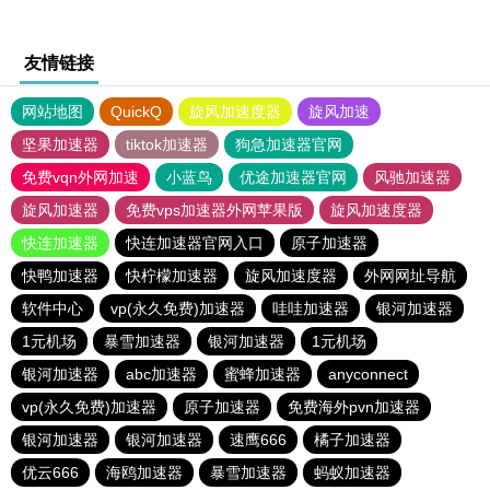
友情链接
网站地图
QuickQ
旋风加速度器
旋风加速
坚果加速器
tiktok加速器
狗急加速器官网
免费vqn外网加速
小蓝鸟
优途加速器官网
风驰加速器
旋风加速器
免费vps加速器外网苹果版
旋风加速度器
快连加速器
快连加速器官网入口
原子加速器
快鸭加速器
快柠檬加速器
旋风加速度器
外网网址导航
软件中心
vp(永久免费)加速器
哇哇加速器
银河加速器
1元机场
暴雪加速器
银河加速器
1元机场
银河加速器
abc加速器
蜜蜂加速器
anyconnect
vp(永久免费)加速器
原子加速器
免费海外pvn加速器
银河加速器
银河加速器
速鹰666
橘子加速器
优云666
海鸥加速器
暴雪加速器
蚂蚁加速器